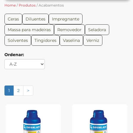
Home
/
Produtos
/ Acabamentos
Ceras
Diluentes
Impregnante
Massa para madeiras
Removedor
Seladora
Solventes
Tingidores
Vaselina
Verniz
Ordenar:
1
2
>