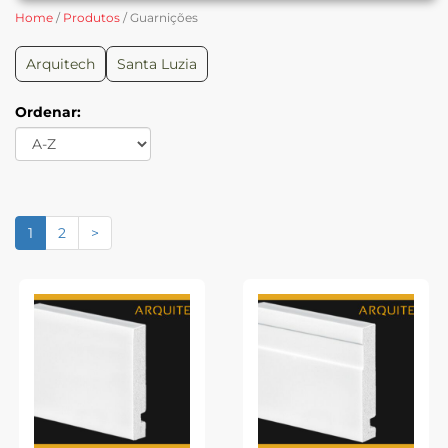
Home
/
Produtos
/ Guarnições
Arquitech
Santa Luzia
Ordenar:
1
2
>