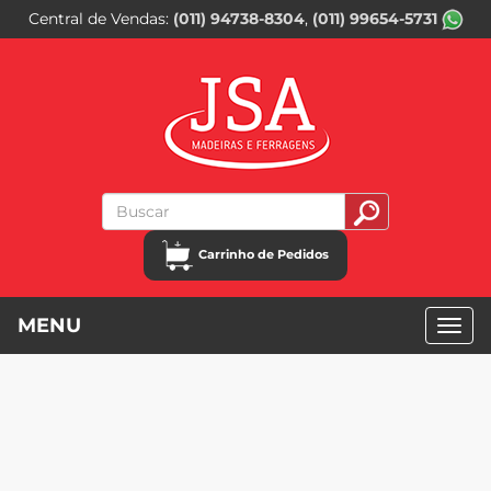
Central de Vendas
(011) 94738-8304
(011) 99654-5731
Carrinho de Pedidos
MENU