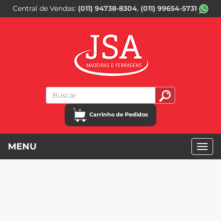
Central de Vendas
(011) 94738-8304
(011) 99654-5731
Carrinho de Pedidos
MENU