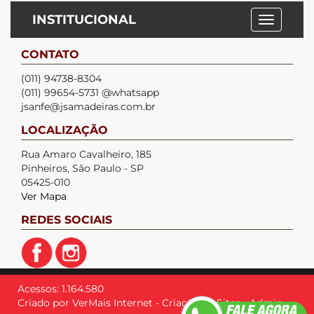
INSTITUCIONAL
CONTATO
(011) 94738-8304
(011) 99654-5731 @whatsapp
jsanfe@jsamadeiras.com.br
LOCALIZAÇÃO
Rua Amaro Cavalheiro, 185
Pinheiros, São Paulo - SP
05425-010
Ver Mapa
REDES SOCIAIS
Acessos: 1.164.580
Criado por
VerMais Internet
-
Criação de Sites
-
Admin