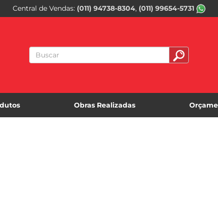
Central de Vendas
(011) 94738-8304
(011) 99654-5731
dutos
Obras Realizadas
Orçame