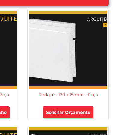
 Peça
Rodapé - 120 x 15 mm - Peça
nho
Solicitar Orçamento