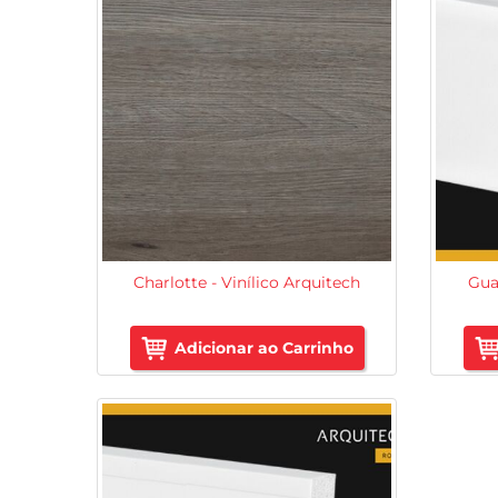
Charlotte - Vinílico Arquitech
Gua
Adicionar ao Carrinho