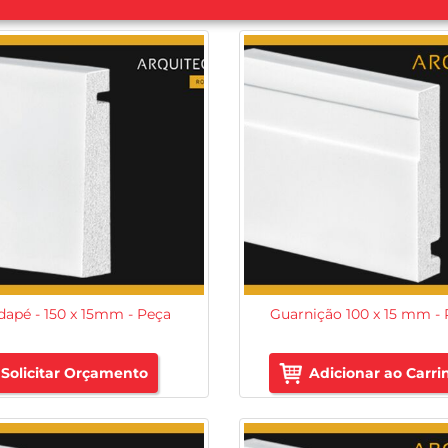
apé - 150 x 15mm - Peça
Guarnição 100 x 15 mm -
Solicitar Orçamento
Adicionar ao Carri