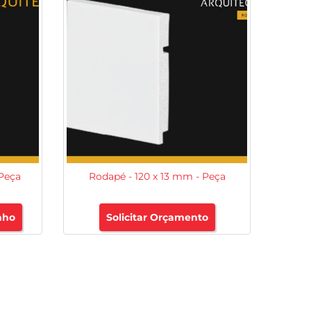
 Peça
Rodapé - 120 x 13 mm - Peça
nho
Solicitar Orçamento