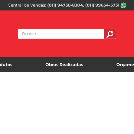
Central de Vendas
(011) 94738-8304
(011) 99654-5731
dutos
Obras Realizadas
Orçame