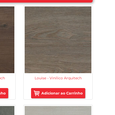
ech
Louise - Vinílico Arquitech
nho
Adicionar ao Carrinho