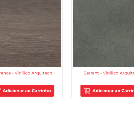
rence - Vinílico Arquitech
Serrant - Vinílico Arqui
Adicionar ao Carrinho
Adicionar ao Carri