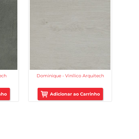
tech
Dominique - Vinílico Arquitech
nho
Adicionar ao Carrinho