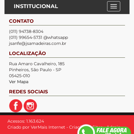
INSTITUCIONAL
CONTATO
(011) 94738-8304
(011) 99654-5731 @whatsapp
jsanfe@jsamadeiras.com.br
LOCALIZAÇÃO
Rua Amaro Cavalheiro, 185
Pinheiros, São Paulo - SP
05425-010
Ver Mapa
REDES SOCIAIS
Acessos: 1.163.624
Criado por
VerMais Internet
-
Criação de Sites
-
Admin