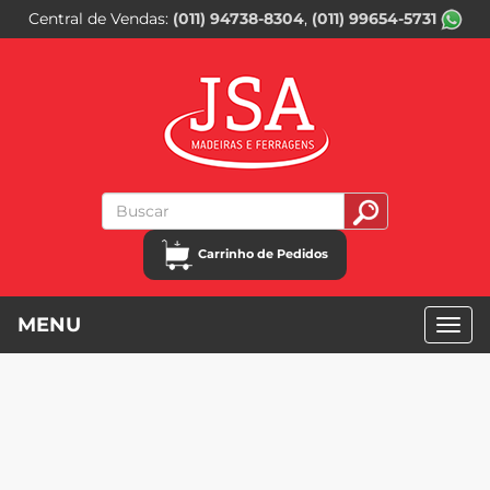
Central de Vendas
(011) 94738-8304
(011) 99654-5731
Carrinho de Pedidos
MENU