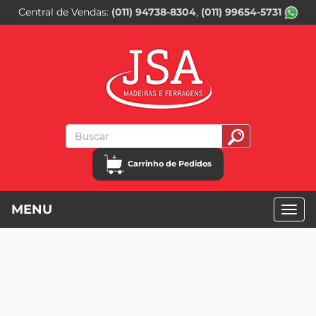
Central de Vendas
(011) 94738-8304
(011) 99654-5731
Carrinho de Pedidos
MENU