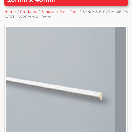
Home
/
Produtos
/
Sancas e Roda-Teto
/ SANCAS E RODA-MEIOS
GART - S4 20mm X 40mm