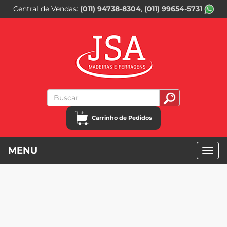
Central de Vendas
(011) 94738-8304
(011) 99654-5731
Carrinho de Pedidos
MENU