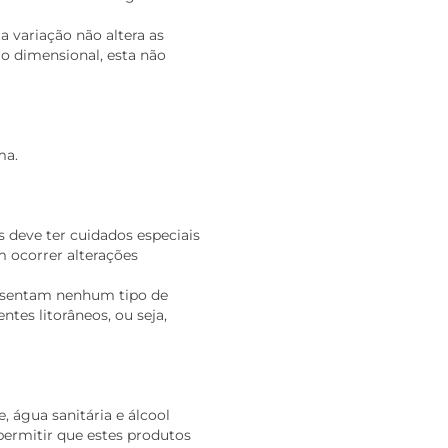
a variação não altera as
ão dimensional, esta não
ma.
s deve ter cuidados especiais
m ocorrer alterações
resentam nenhum tipo de
tes litorâneos, ou seja,
, água sanitária e álcool
 permitir que estes produtos