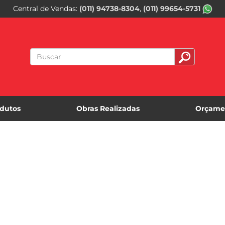
Central de Vendas
(011) 94738-8304
(011) 99654-5731
dutos
Obras Realizadas
Orçame