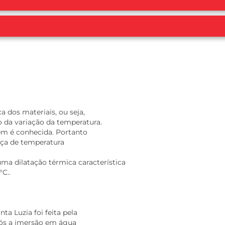
a dos materiais, ou seja,
 da variação da temperatura.
rem é conhecida. Portanto
nça de temperatura
ma dilatação térmica característica
C..
a Luzia foi feita pela
pós a imersão em água