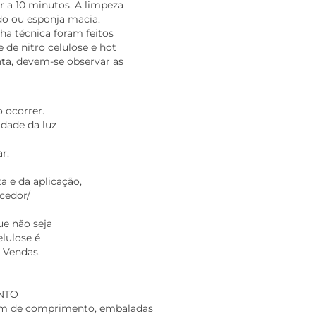
 a 10 minutos. A limpeza
ido ou esponja macia.
cha técnica foram feitos
 de nitro celulose e hot
nta, devem-se observar as
 ocorrer.
dade da luz
r.
 e da aplicação,
cedor/
ue não seja
elulose é
e Vendas.
NTO
40m de comprimento, embaladas