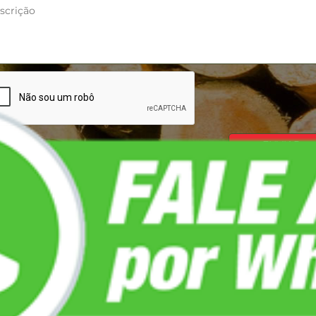
ATO
LOCALIZAÇÃO
4738-8304
Rua Amaro Cavalheiro, 185
9654-5731 @whatsapp
Pinheiros, São Paulo - SP
@jsamadeiras.com.br
05425-010