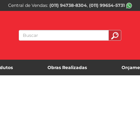
Central de Vendas
(011) 94738-8304
(011) 99654-5731
dutos
Obras Realizadas
Orçame