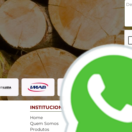
INSTITUCIONAL
CONT
Home
(011) 9
Quem Somos
(011) 9
Produtos
jsanfe