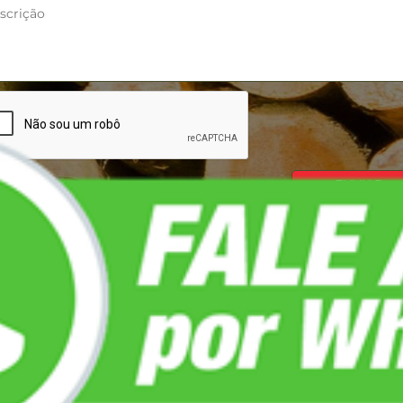
ATO
LOCALIZAÇÃO
4738-8304
Rua Amaro Cavalheiro, 185
9654-5731 @whatsapp
Pinheiros, São Paulo - SP
@jsamadeiras.com.br
05425-010