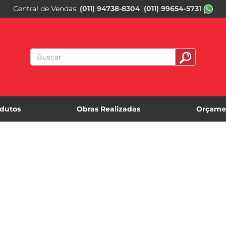
Central de Vendas
(011) 94738-8304
(011) 99654-5731
dutos
Obras Realizadas
Orçame