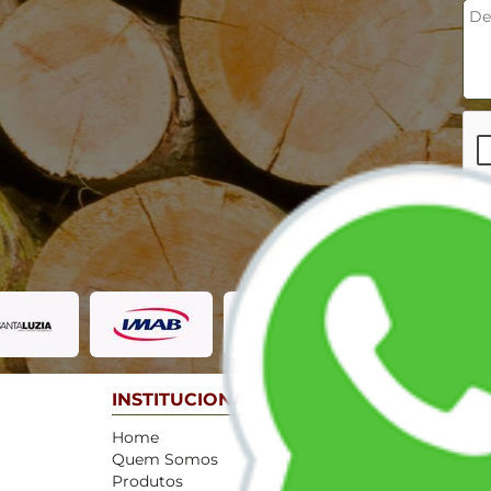
INSTITUCIONAL
CONT
Home
(011) 9
Quem Somos
(011) 9
Produtos
jsanfe