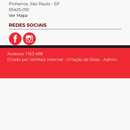
Pinheiros, São Paulo - SP
05425-010
Ver Mapa
REDES SOCIAIS
Acessos: 1.163.458
Criado por
VerMais Internet
-
Criação de Sites
-
Admin