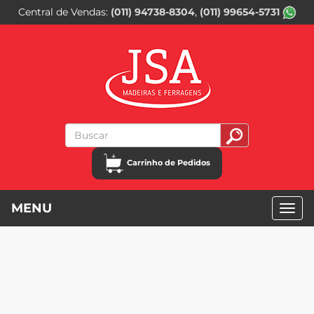
Central de Vendas
(011) 94738-8304
(011) 99654-5731
Carrinho de Pedidos
MENU