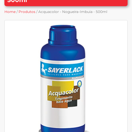
Home
/
Produtos
/ Acquacolor - Nogueira-Imbuia - 500ml