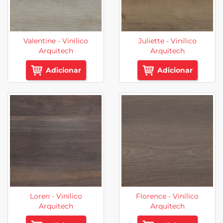
Valentine - Vinílico
Juliette - Vinílico
Arquitech
Arquitech
Adicionar
Adicionar
Loren - Vinílico
Florence - Vinílico
Arquitech
Arquitech