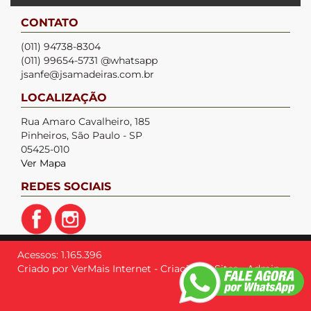
CONTATO
(011) 94738-8304
(011) 99654-5731 @whatsapp
jsanfe@jsamadeiras.com.br
LOCALIZAÇÃO
Rua Amaro Cavalheiro, 185
Pinheiros, São Paulo - SP
05425-010
Ver Mapa
REDES SOCIAIS
Acessos: 1.165.396
Criado por
VerMais Internet
-
Criação de Sites
-
Admin