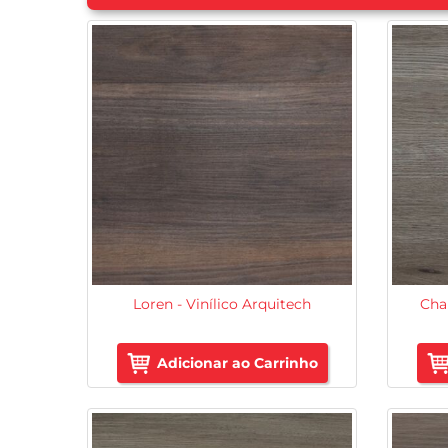
Loren - Vinílico Arquitech
Char
Adicionar ao Carrinho