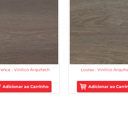
rence - Vinílico Arquitech
Louise - Vinílico Arquit
Adicionar ao Carrinho
Adicionar ao Carri