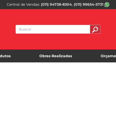
Central de Vendas
(011) 94738-8304
(011) 99654-5731
dutos
Obras Realizadas
Orçame