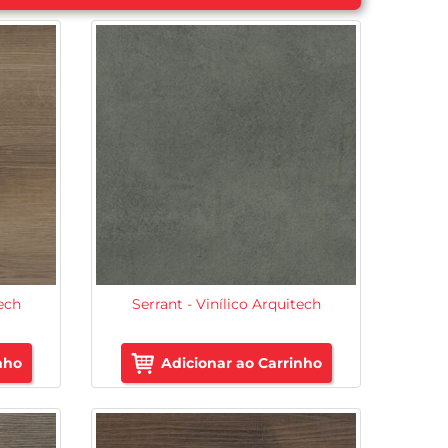
tech
Serrant - Vinílico Arquitech
nho
Adicionar ao Carrinho