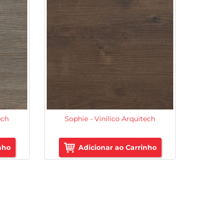
ech
Sophie - Vinílico Arquitech
nho
Adicionar ao Carrinho