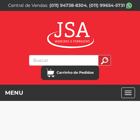
Central de Vendas
(011) 94738-8304
(011) 99654-5731
Carrinho de Pedidos
MENU