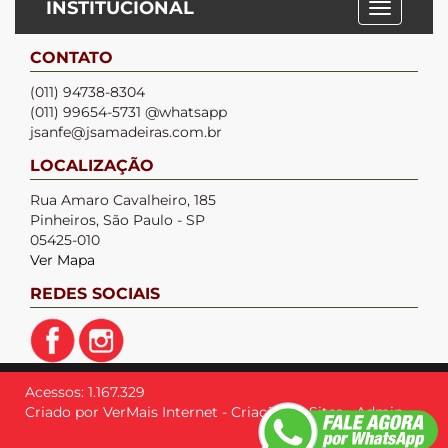
INSTITUCIONAL
CONTATO
(011) 94738-8304
(011) 99654-5731 @whatsapp
jsanfe@jsamadeiras.com.br
LOCALIZAÇÃO
Rua Amaro Cavalheiro, 185
Pinheiros, São Paulo - SP
05425-010
Ver Mapa
REDES SOCIAIS
Acessos: 1.167.329
Criado por
VerMais Internet
-
Criação de Sites
-
Admin