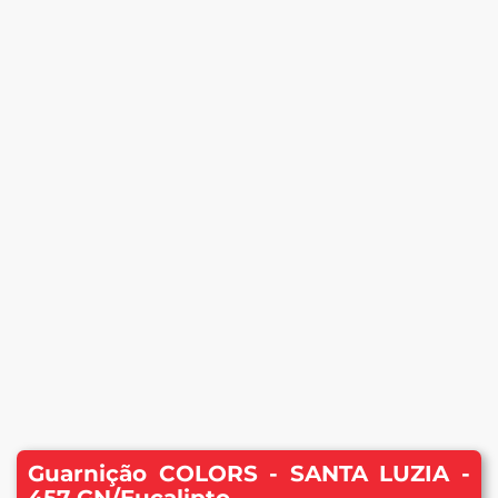
Guarnição COLORS - SANTA LUZIA -
457 GN/Eucalipto