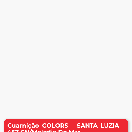
Guarnição COLORS - SANTA LUZIA -
457 GN/Melodia Do Mar