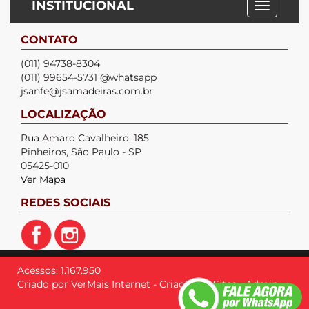
INSTITUCIONAL
CONTATO
(011) 94738-8304
(011) 99654-5731 @whatsapp
jsanfe@jsamadeiras.com.br
LOCALIZAÇÃO
Rua Amaro Cavalheiro, 185
Pinheiros, São Paulo - SP
05425-010
Ver Mapa
REDES SOCIAIS
Acessos: 1.167.950
Criado por
VerMais Internet
-
Criação de Sites
-
Admin