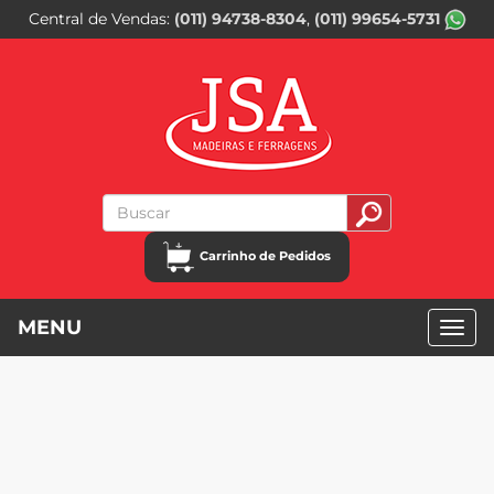
Central de Vendas
(011) 94738-8304
(011) 99654-5731
Carrinho de Pedidos
MENU