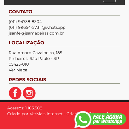
CONTATO
(011) 94738-8304
(011) 99654-5731 @whatsapp
jsanfe@jsamadeiras.com.br
LOCALIZAÇÃO
Rua Amaro Cavalheiro, 185
Pinheiros, São Paulo - SP
05425-010
Ver Mapa
REDES SOCIAIS
Acessos: 1.163.588
Criado por
VerMais Internet
-
Criação de Sites
-
Admin