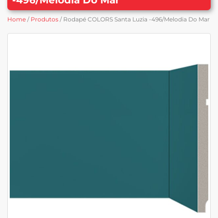
Home
/
Produtos
/ Rodapé COLORS Santa Luzia -496/Melodia Do Mar