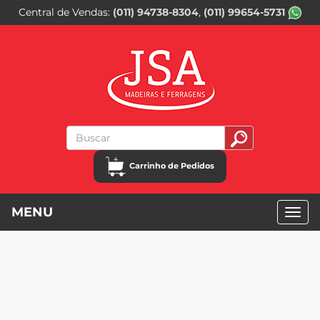
Central de Vendas
(011) 94738-8304
(011) 99654-5731
Carrinho de Pedidos
MENU