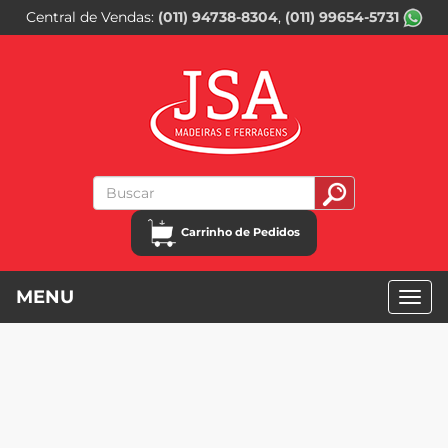
Central de Vendas
(011) 94738-8304
(011) 99654-5731
Carrinho de Pedidos
MENU