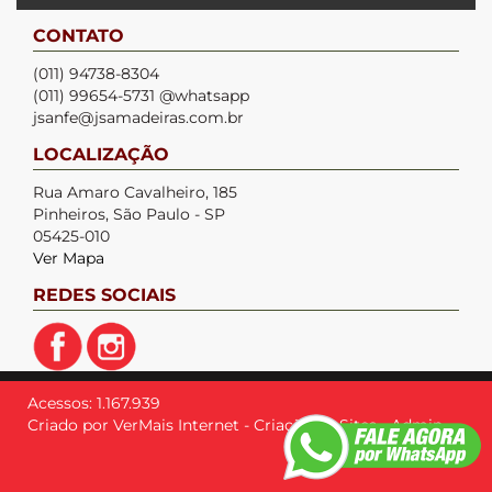
CONTATO
(011) 94738-8304
(011) 99654-5731 @whatsapp
jsanfe@jsamadeiras.com.br
LOCALIZAÇÃO
Rua Amaro Cavalheiro, 185
Pinheiros, São Paulo - SP
05425-010
Ver Mapa
REDES SOCIAIS
Acessos: 1.167.939
Criado por
VerMais Internet
-
Criação de Sites
-
Admin