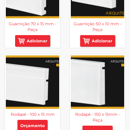
Guarnição 70 x 15 mm -
Guarnição 50 x 10 mm -
Peça
Peça
Adicionar
Adicionar
Rodapé - 100 x 15 mm
Rodapé - 150 x 15mm -
Peça
Orçamento