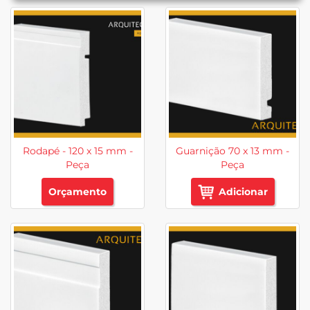
Rodapé - 120 x 15 mm -
Guarnição 70 x 13 mm -
Peça
Peça
Orçamento
Adicionar