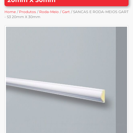
Home
/
Produtos
/
Roda-Meio
/
Gart
/ SANCAS E RODA-MEIOS GART
- S3 20mm X 30mm