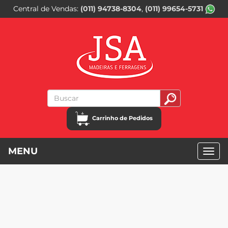
Central de Vendas
(011) 94738-8304
(011) 99654-5731
Carrinho de Pedidos
MENU