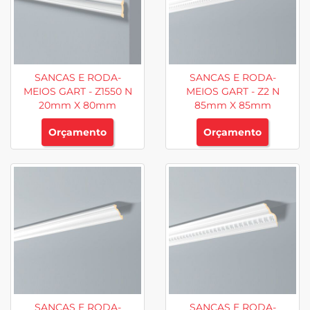
SANCAS E RODA-
SANCAS E RODA-
MEIOS GART - Z1550 N
MEIOS GART - Z2 N
20mm X 80mm
85mm X 85mm
Orçamento
Orçamento
SANCAS E RODA-
SANCAS E RODA-