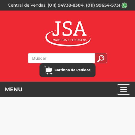
Central de Vendas
(011) 94738-8304
(011) 99654-5731
Carrinho de Pedidos
MENU