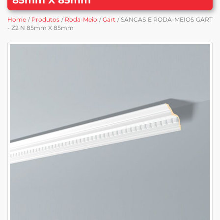
Home
/
Produtos
/
Roda-Meio
/
Gart
/ SANCAS E RODA-MEIOS GART
- Z2 N 85mm X 85mm