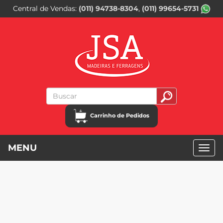
Central de Vendas
(011) 94738-8304
(011) 99654-5731
Carrinho de Pedidos
MENU