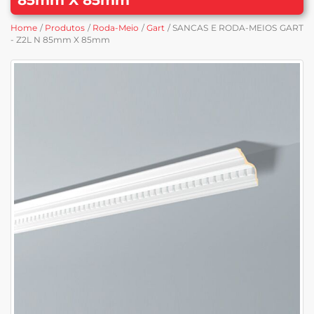
Home
/
Produtos
/
Roda-Meio
/
Gart
/ SANCAS E RODA-MEIOS GART
- Z2L N 85mm X 85mm